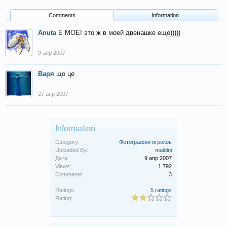
Comments
Information
Anuta
Ё МОЕ! это ж в моей двенашке еще)))))
9 апр 2007
Варя
що це
27 апр 2007
Information
Category:
Фотографии игроков
Uploaded By:
maldini
Дата:
9 апр 2007
Views:
1.792
Comments:
3
Ratings:
5 ratings
Rating: