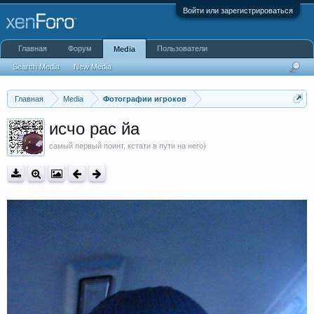
Войти или зарегистрироваться
Главная
Форум
Пользователи
Media
Search Media
New Media
Главная
Media
Фотографии игроков
исчо рас йа
самый первый поинт, кстати в пути на него)