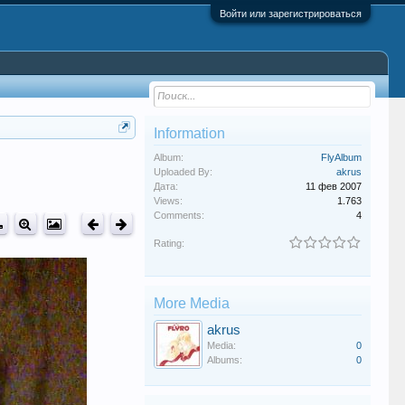
Войти или зарегистрироваться
Information
Album:
FlyAlbum
Uploaded By:
akrus
Дата:
11 фев 2007
Views:
1.763
Comments:
4
Rating:
More Media
akrus
Media:
0
Albums:
0