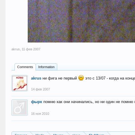
akrus
,
11 фев 2007
Comments
Information
akrus
ни фига не первый
это с 13/07 - когда на конц
14 фев 2007
фырк
помню как они начинались, но ни один не помню 
16 ноя 2010