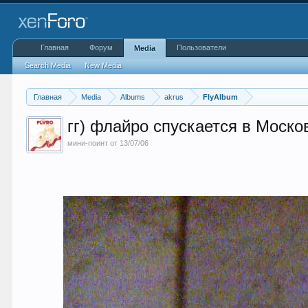
Главная
Форум
Пользователи
Media
Search Media
New Media
Главная
Media
Albums
akrus
FlyAlbum
гг) флайро спускается в Моско
мини-поинт от 13/07/06