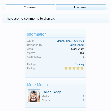
Comments
Information
There are no comments to display.
Information
Album:
Избранное Элизиума
Uploaded By:
Fallen_Angel
Дата:
25 авг 2007
Views:
1.159
Comments:
0
Ratings:
1 rating
Rating:
More Media
Fallen_Angel
Media:
0
Albums:
0