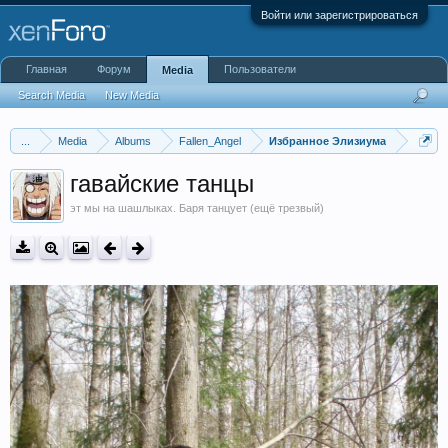
Войти или зарегистрироваться
Главная
Форум
Пользователи
Media
Search Media
New Media
...
Media
Albums
Fallen_Angel
Избранное Элизиума
гавайские танцы
эт мы на шашлыках. Баря танцует (ещё трезвый)