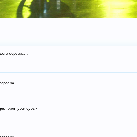
шего сервера...
сервера...
just open your eyes~