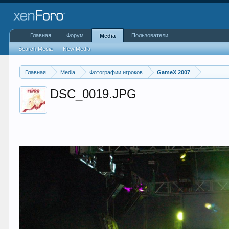
Главная
Форум
Пользователи
Media
Search Media
New Media
Главная
Media
Фотографии игроков
GameX 2007
DSC_0019.JPG