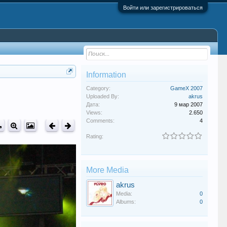
Войти или зарегистрироваться
Information
Category:
GameX 2007
Uploaded By:
akrus
Дата:
9 мар 2007
Views:
2.650
Comments:
4
Rating:
More Media
akrus
Media:
0
Albums:
0