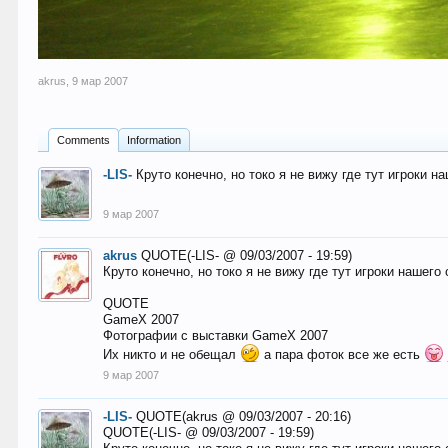
akrus
,
9 мар 2007
Comments
Information
-LIS-
Круто конечно, но токо я не вижу где тут игроки на
9 мар 2007
akrus
QUOTE(-LIS- @ 09/03/2007 - 19:59)
Круто конечно, но токо я не вижу где тут игроки нашего 
QUOTE
GameX 2007
Фотографии с выставки GameX 2007
Их никто и не обещал
а пара фоток все же есть
9 мар 2007
-LIS-
QUOTE(akrus @ 09/03/2007 - 20:16)
QUOTE(-LIS- @ 09/03/2007 - 19:59)