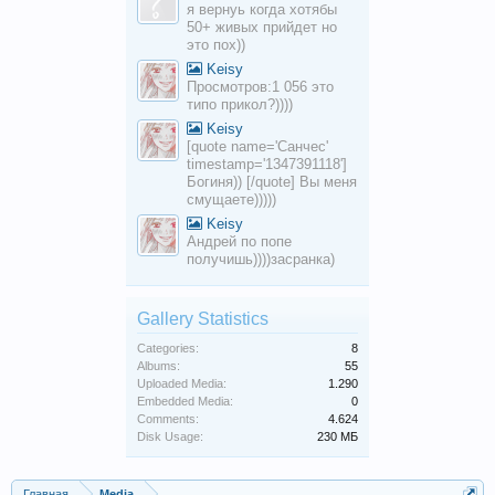
я вернуь когда хотябы
50+ живых прийдет но
это пох))
Keisy
Просмотров:1 056 это
типо прикол?))))
Keisy
[quote name='Санчес'
timestamp='1347391118']
Богиня)) [/quote] Вы меня
смущаете)))))
Keisy
Андрей по попе
получишь))))засранка)
Gallery Statistics
Categories:
8
Albums:
55
Uploaded Media:
1.290
Embedded Media:
0
Comments:
4.624
Disk Usage:
230 МБ
Главная
Media