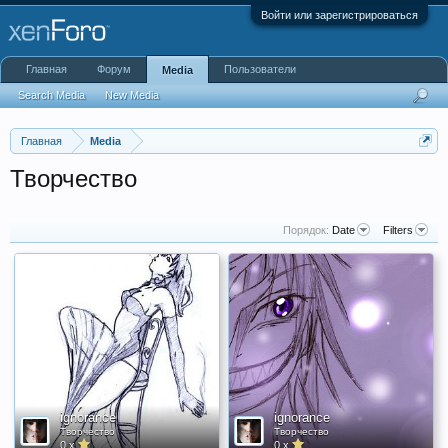
Войти или зарегистрироваться
Главная
Форум
Пользователи
Media
Search Media
New Media
Главная
Media
Творчество
Порядок:
Date
Filters
ignorance
ignorance
Творчество
Творчество
0 x
0 x