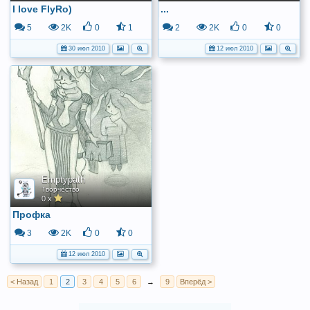
I love FlyRo)
...
5
2K
0
1
2
2K
0
0
30 июл 2010
12 июл 2010
Emptypath
Творчество
0 x
Профка
3
2K
0
0
12 июл 2010
< Назад
1
2
3
4
5
6
→
9
Вперёд >