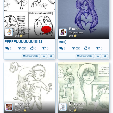
BOBO4KA
Elmiria
Творчество
Творчество
0 x
0 x
FFFFFUUUUUUU!!!!11
мое)
1
2K
0
0
3
2K
0
0
30 авг 2010
20 авг 2010
megaboss
Emptypath
Творчество
Творчество
5,00 x
0 x