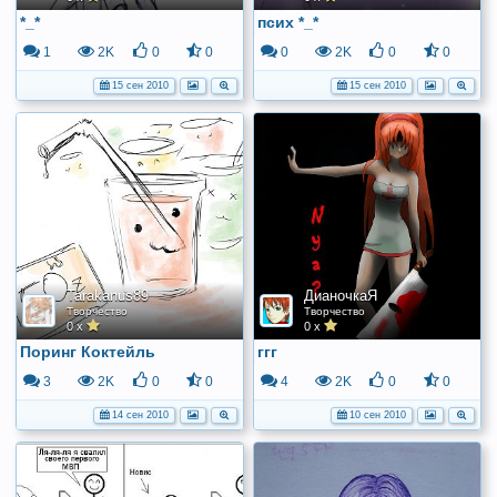
*_*
псих *_*
1
2K
0
0
0
2K
0
0
15 сен 2010
15 сен 2010
Tarakanus89
ДианочкаЯ
Творчество
Творчество
0 x
0 x
Поринг Коктейль
ггг
3
2K
0
0
4
2K
0
0
14 сен 2010
10 сен 2010