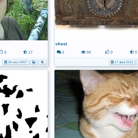
chest
0
17
2
5K
0
0
29 июл 2007
17 фев 2012