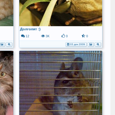
Долгопят :)
12
3K
0
0
03 дек 2009