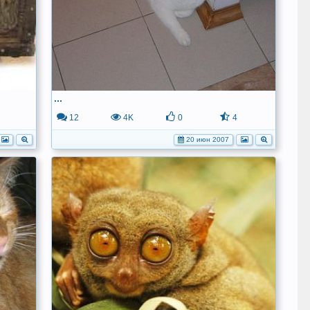
...
12
4K
0
4
20 июн 2007