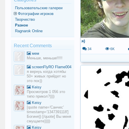
Пользовательские галереи
Фотографии игроков
Творчество
Разное
Ragnarok Online
я)
Recent Comments
34
6K
мем
Меньше, меньше!!!!!
screenFlyRO Flame004
я вернуь когда хотябы
50+ живых прийдет но
это пох))
Keisy
Просмотров:1 056 это
типо прикол?))))
Keisy
[quote name='Санчес'
timestamp='1347391118']
Богиня)) [/quote] Вы меня
смущаете)))))
Keisy