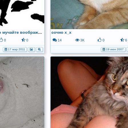
Если делать не чего, по мучайте воображение))
сочно х_х
0
0
14
3K
0
6
17 мар 2011
19 июн 2007