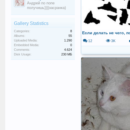
Андрей по попе
получишь))))засранка)
Gallery Statistics
Categories:
8
Albums:
55
Uploaded Media:
1.290
12
3K
Embedded Media:
0
Comments:
4.624
Disk Usage:
230 МБ