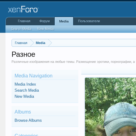
Главная
Форум
Пользователи
Media
Search Media
New Media
Главная
Media
Разное
Различные изображения на любые темы. Размещение эротики, порнографии, а
Media Navigation
Media Index
Search Media
New Media
Albums
Browse Albums
Categories