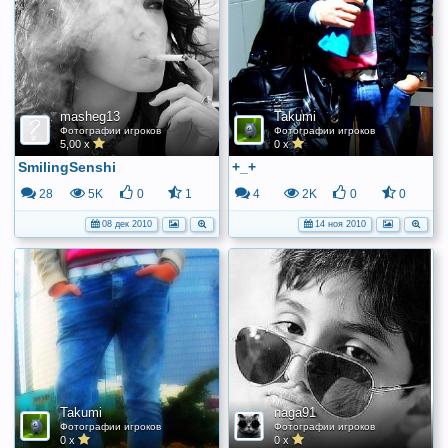
masheg13
Takumi
Фотографии игроков
Фотографии игроков
5,00 x
0 x
SmilingSenshi
+_+
28
5K
0
1
4
2K
0
0
08 дек 2010
14 ноя 2010
Takumi
naga91
Фотографии игроков
Фотографии игроков
0 x
0 x