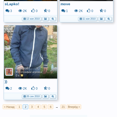
sLapko!
move
3
2K
0
0
1
2K
0
0
12 ноя 2010
11 ноя 2010
dimidroll
Фотографии игроков
0 x
))
2
2K
0
0
26 сен 2010
< Назад
1
2
3
4
5
6
→
21
Вперёд >