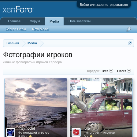
Войти или зарегистрироваться
Главная
Форум
Пользователи
Media
Search Media
New Media
Главная
Media
Фотографии игроков
Личные фотографии игроков сервера.
Порядок:
Likes
Filters
Psyhodel
lola
Фотографии игроков
Фотографии игроков
5,00 x
0 x