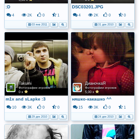
:D
DSC03201.JPG
4
2K
0
1
4
2K
0
0
03 янв 2011
31 дек 2010
Takumi
ДианочкаЯ
Фотографии игроков
Фотографии игроков
0 x
5,00 x
m1x and sLapke :3
няшко-какашко ^^
10
3K
0
0
15
3K
0
1
29 дек 2010
24 дек 2010