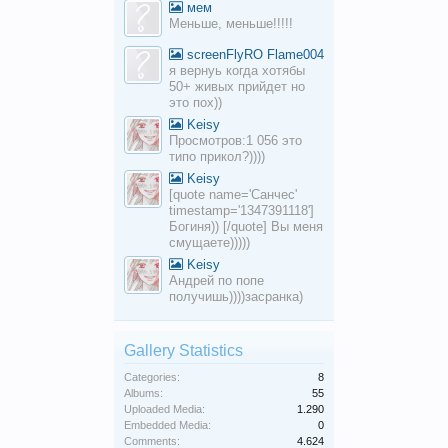
мем
Меньше, меньше!!!!!
screenFlyRO Flame004
я вернуь когда хотябы
50+ живых прийдет но
это пох))
Keisy
Просмотров:1 056 это
типо прикол?))))
Keisy
[quote name='Санчес'
timestamp='1347391118']
Богиня)) [/quote] Вы меня
смущаете)))))
Keisy
Андрей по попе
получишь))))засранка)
Gallery Statistics
Categories:
8
Albums:
55
Uploaded Media:
1.290
Embedded Media:
0
Comments:
4.624