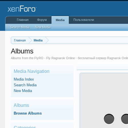
Главная
Форум
Пользователи
Media
Search Media
New Media
Главная
Media
Albums
Albums from the FlyRO - Fly Ragnarok Online - бесплатный сервер Ragnarok Onl
Media Navigation
Media Index
Search Media
New Media
Albums
Browse Albums
Categories