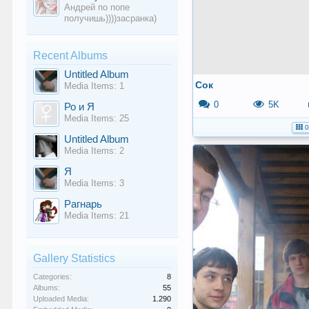
Андрей по попе
получишь))))засранка)
Recent Albums
Untitled Album
Сок
Media Items: 1
0
5K
Ро и Я
Media Items: 25
0
Untitled Album
Media Items: 2
Я
Media Items: 3
Рагнарь
Media Items: 21
Gallery Statistics
Categories:
8
Albums:
55
Uploaded Media:
1.290