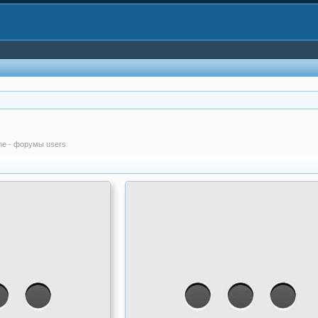
ine - форумы users
No
media
has
been
added
yet.