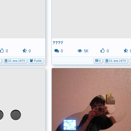
????
0
0
0
5K
0
01 янв 1970
Public
0
01 янв 1970
No
media
has
been
added
yet.