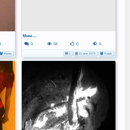
Ммм....
0
0
5K
0
0
Public
0
01 янв 1970
Public