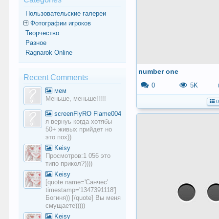
Пользовательские галереи
Фотографии игроков
Творчество
Разное
Ragnarok Online
number one
Recent Comments
0
5K
мем
Меньше, меньше!!!!!
0
screenFlyRO Flame004
я вернуь когда хотябы
50+ живых прийдет но
это пох))
Keisy
Просмотров:1 056 это
типо прикол?))))
Keisy
[quote name='Санчес'
timestamp='1347391118']
Богиня)) [/quote] Вы меня
смущаете)))))
Keisy