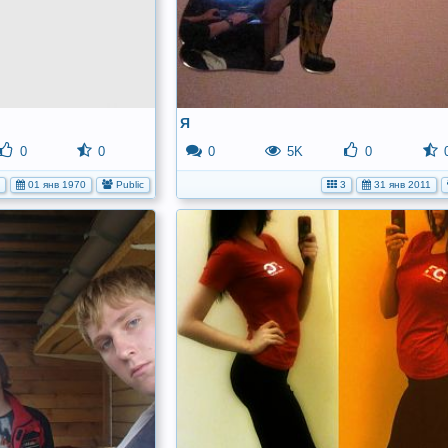
Я
0
0
0
5K
0
01 янв 1970
Public
3
31 янв 2011