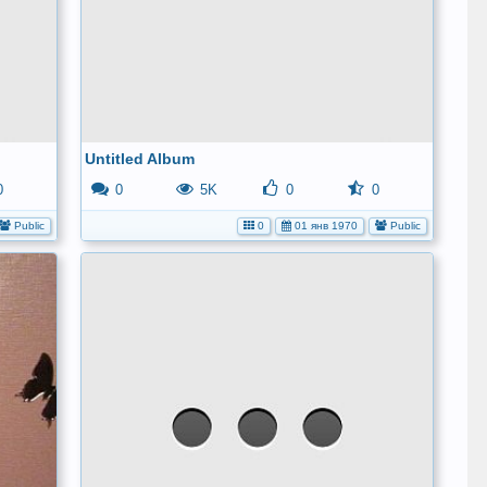
Untitled Album
0
0
5K
0
0
Public
0
01 янв 1970
Public
No
medi
has
bee
adde
yet.