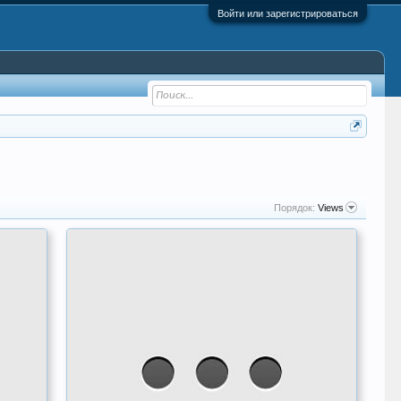
Войти или зарегистрироваться
Порядок:
Views
No
No
media
medi
has
has
been
bee
added
adde
yet.
yet.