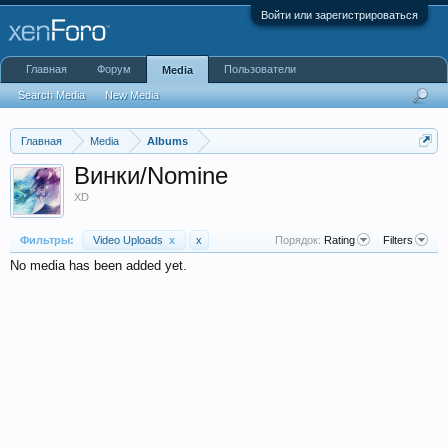
Войти или зарегистрироваться
Главная
Форум
Пользователи
Media
Search Media
New Media
Главная
Media
Albums
Винки/Nomine
XD
Фильтры:
Video Uploads
x
x
Порядок:
Rating
Filters
No media has been added yet.