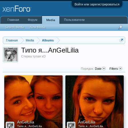
Войти или зарегистрироваться
Главная
Форум
Пользователи
Media
Search Media
New Media
Главная
Media
Albums
Типо я...AnGelLilia
Стерва тупая xD
Порядок:
Date
Filters
AnGelLilia
AnGelLilia
Типо я...AnGelLilia
Типо я...AnGelLilia