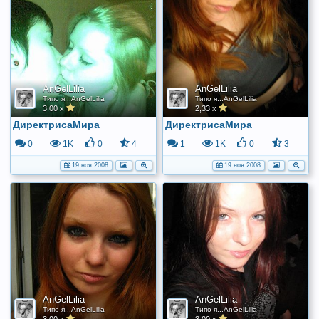
AnGelLilia
AnGelLilia
Типо я...AnGelLilia
Типо я...AnGelLilia
3,00 x
2,33 x
ДиректрисаМира
ДиректрисаМира
0
1K
0
4
1
1K
0
3
19 ноя 2008
19 ноя 2008
AnGelLilia
AnGelLilia
Типо я...AnGelLilia
Типо я...AnGelLilia