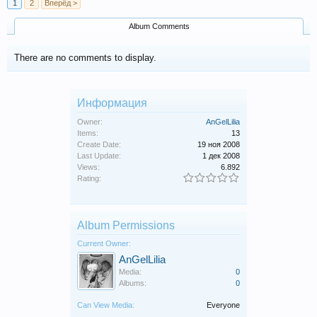
1
2
Вперёд >
Album Comments
There are no comments to display.
Информация
Owner:
AnGelLilia
Items:
13
Create Date:
19 ноя 2008
Last Update:
1 дек 2008
Views:
6.892
Rating:
Album Permissions
Current Owner:
AnGelLilia
Media:
0
Albums:
0
Can View Media:
Everyone