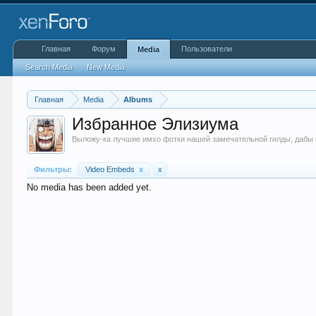
Главная
Форум
Пользователи
Media
Search Media
New Media
Главная
Media
Albums
Избранное Элизиума
Выложу-ка лучшие имхо фотки нашей замечательной гилды, дабы н
Фильтры:
Video Embeds
x
x
No media has been added yet.