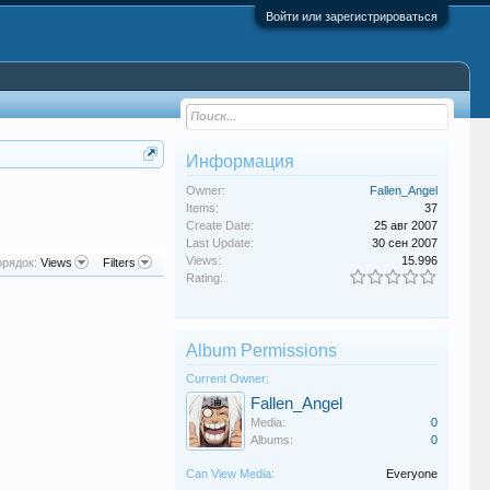
Войти или зарегистрироваться
Информация
Owner:
Fallen_Angel
Items:
37
Create Date:
25 авг 2007
Last Update:
30 сен 2007
Views:
15.996
рядок:
Views
Filters
Rating:
Album Permissions
Current Owner:
Fallen_Angel
Media:
0
Albums:
0
Can View Media:
Everyone