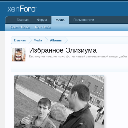
Главная
Форум
Пользователи
Media
Search Media
New Media
Главная
Media
Albums
Избранное Элизиума
Выложу-ка лучшие имхо фотки нашей замечательной гилды, дабы н