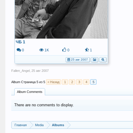
ЧБ 1
0
1K
0
1
25 авг 2007
Fallen_Angel
,
25 авг 2007
Страница 5 из 5
< Назад
1
2
3
4
5
Album Comments
There are no comments to display.
Главная
Media
Albums