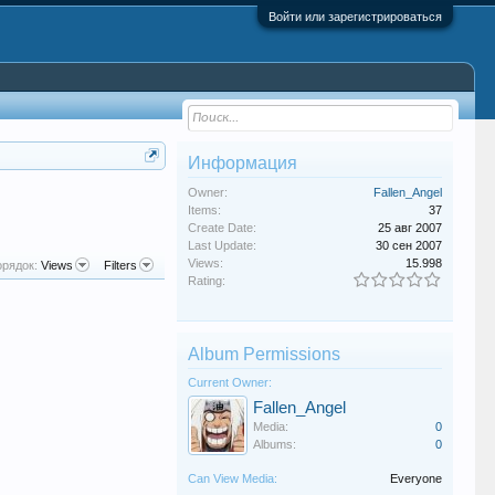
Войти или зарегистрироваться
Информация
Owner:
Fallen_Angel
Items:
37
Create Date:
25 авг 2007
Last Update:
30 сен 2007
Views:
15.998
рядок:
Views
Filters
Rating:
Album Permissions
Current Owner:
Fallen_Angel
Media:
0
Albums:
0
Can View Media:
Everyone