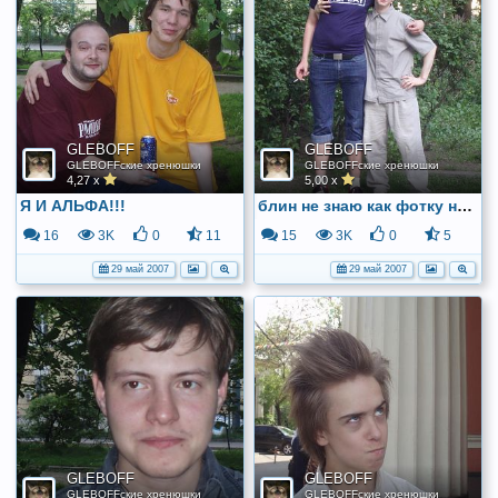
GLEBOFF
GLEBOFF
GLEBOFFские хренюшки
GLEBOFFские хренюшки
4,27 x
5,00 x
Я И АЛЬФА!!!
блин не знаю как фотку назвать!
16
3K
0
11
15
3K
0
5
29 май 2007
29 май 2007
GLEBOFF
GLEBOFF
GLEBOFFские хренюшки
GLEBOFFские хренюшки