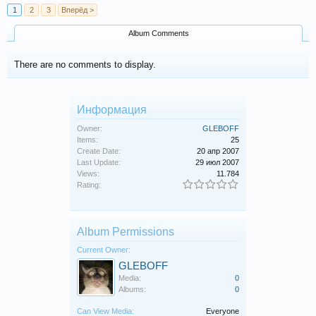
1
2
3
Вперёд >
Album Comments
There are no comments to display.
Информация
Owner:
GLEBOFF
Items:
25
Create Date:
20 апр 2007
Last Update:
29 июл 2007
Views:
11.784
Rating:
Album Permissions
Current Owner:
GLEBOFF
Media:
0
Albums:
0
Can View Media:
Everyone