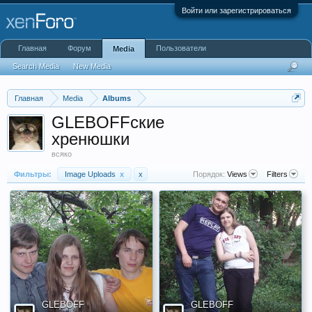
Войти или зарегистрироваться
Главная
Форум
Пользователи
Media
Search Media
New Media
Главная
Media
Albums
GLEBOFFские
хренюшки
всяко
Фильтры:
Image Uploads
x
x
Порядок:
Views
Filters
GLEBOFF
GLEBOFF