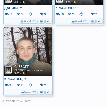
4,44 x
5,00 x
ДАНИЛА!!!
КРАСАВЧЕГ!!!
12
3K
0
9
10
2K
0
2
29 май 2007
29 май 2007
GLEBOFF
GLEBOFFские хренюшки
5,00 x
КРАСАВЕЦ!!!
9
2K
0
2
20 апр 2007
GLEBOFF
,
20 апр 2007