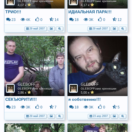
GLEBOFFские хренюшки
GLEBOFFские хренюшки
4,07 x
4,17 x
ТРИО!!!
ИДИАЛЬНАЯ ПАРА!!!
23
4K
0
14
18
3K
0
12
29 май 2007
29 май 2007
GLEBOFF
GLEBOFF
GLEBOFFские хренюшки
GLEBOFFские хренюшки
3,86 x
5,00 x
СЕКЪЮРИТИ!!!
я собственно!!!
23
3K
0
7
18
3K
0
5
29 май 2007
23 апр 2007