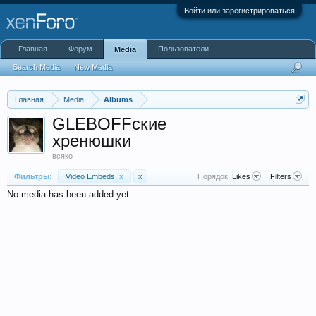
Войти или зарегистрироваться
Главная
Форум
Пользователи
Media
Search Media
New Media
Главная
Media
Albums
GLEBOFFские
хренюшки
всяко
Фильтры:
Video Embeds
x
x
Порядок:
Likes
Filters
No media has been added yet.