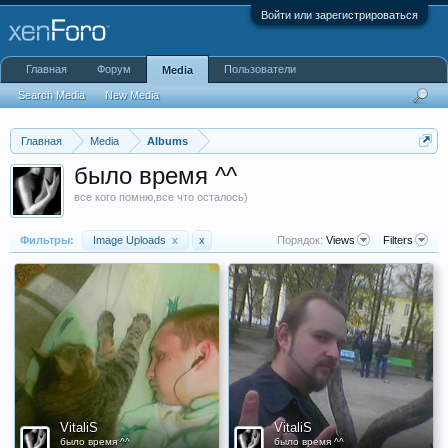
Войти или зарегистрироваться
Главная
Форум
Пользователи
Media
Search Media
New Media
Главная
Media
Albums
было время ^^
все кого помню,все что осталось)
Фильтры:
Image Uploads
x
x
Порядок:
Views
Filters
VitaliS
VitaliS
было время ^^
было время ^^