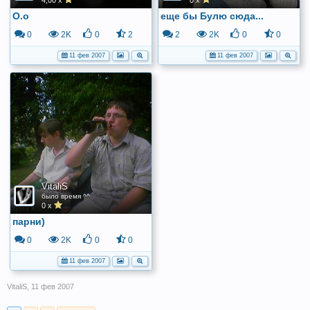
4,00 x
0 x
О.о
еще бы Булю сюда...
0
2K
0
2
2
2K
0
0
11 фев 2007
11 фев 2007
VitaliS
было время ^^
0 x
парни)
0
2K
0
0
11 фев 2007
VitaliS
,
11 фев 2007