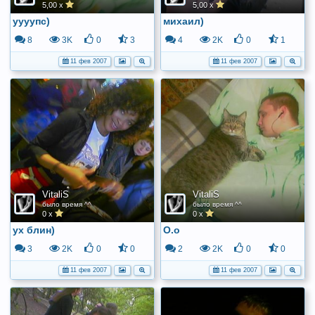
5,00 x
5,00 x
уууупс)
михаил)
8
3K
0
3
4
2K
0
1
11 фев 2007
11 фев 2007
VitaliS
VitaliS
было время ^^
было время ^^
0 x
0 x
ух блин)
О.о
3
2K
0
0
2
2K
0
0
11 фев 2007
11 фев 2007