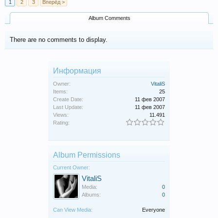
1
2
3
Вперёд >
Album Comments
There are no comments to display.
Информация
Owner:
VitaliS
Items:
25
Create Date:
11 фев 2007
Last Update:
11 фев 2007
Views:
11.491
Rating:
Album Permissions
Current Owner:
VitaliS
Media:
0
Albums:
0
Can View Media:
Everyone