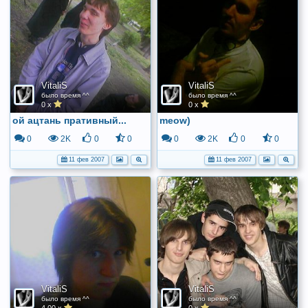
VitaliS
VitaliS
было время ^^
было время ^^
0 x
0 x
ой ацтань пративный...
meow)
0
2K
0
0
0
2K
0
0
11 фев 2007
11 фев 2007
VitaliS
VitaliS
было время ^^
было время ^^