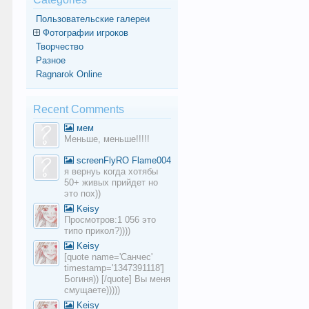
Пользовательские галереи
Фотографии игроков
Творчество
Разное
Ragnarok Online
Recent Comments
мем
Меньше, меньше!!!!!
screenFlyRO Flame004
я вернуь когда хотябы
50+ живых прийдет но
это пох))
Keisy
Просмотров:1 056 это
типо прикол?))))
Keisy
[quote name='Санчес'
timestamp='1347391118']
Богиня)) [/quote] Вы меня
смущаете)))))
Keisy