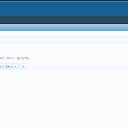
arok Online - форумы
eo Embeds
x
x