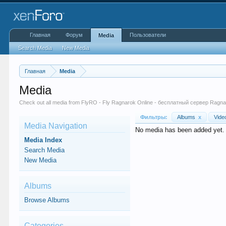
Главная
Форум
Пользователи
Media
Search Media
New Media
Главная
Media
Media
Check out all media from FlyRO - Fly Ragnarok Online - бесплатный сервер Ragn
Фильтры:
Albums
x
Vid
Media Navigation
No media has been added yet.
Media Index
Search Media
New Media
Albums
Browse Albums
Categories