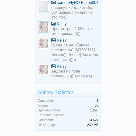
screenFlyRO Flame004
я вернуь когда хотябы
50+ живых прийдет но
это пох))
Keisy
Просмотров:1 056 это
типо прикол?))))
Keisy
[quote name='Санчес'
timestamp='1347391118']
Богиня)) [/quote] Вы меня
смущаете)))))
Keisy
Андрей по попе
получишь))))засранка)
Gallery Statistics
Categories:
8
Albums:
55
Uploaded Media:
1.290
Embedded Media:
0
Comments:
4.624
Disk Usage:
230 МБ