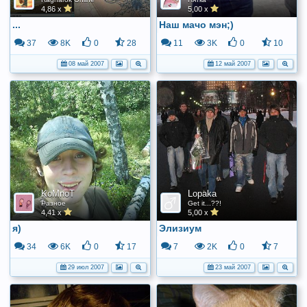
4,86 x
5,00 x
...
Наш мачо мэн;)
37
8K
0
28
11
3K
0
10
08 май 2007
12 май 2007
KoMnoT
Lopaka
Разное
Get it...??!
4,41 x
5,00 x
я)
Элизиум
34
6K
0
17
7
2K
0
7
29 июл 2007
23 май 2007