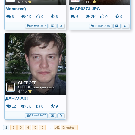
5,00 x
4,44 x
Малютка)
IMGP0273.JPG
6
2K
0
6
6
2K
0
9
05 мар 2007
13 июл 2007
GLEBOFF
GLEBOFFские хренюшки
4,44 x
ДАНИЛА!!!
12
3K
0
9
29 май 2007
1
2
3
4
5
6
→
141
Вперёд >