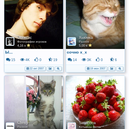
Элексис
Хьюмка
Фотографии игроков
Разное
4,16 x
5,00 x
Ы...
сочно х_х
15
4K
0
19
14
3K
0
6
22 окт 2007
19 июн 2007
Cherry
Simantica
Разное
Котькины фотки^^