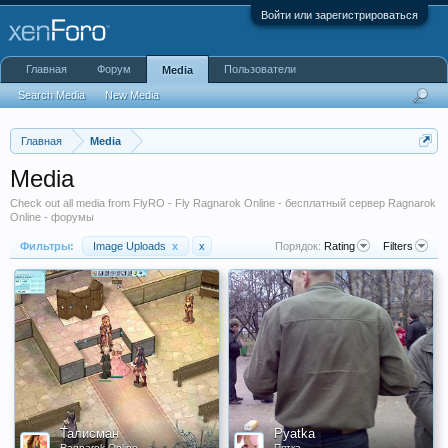
Войти или зарегистрироваться
Главная
Форум
Пользователи
Media
Search Media
New Media
Главная
Media
Media
Check out all media from FlyRO - Fly Ragnarok Online - бесплатный сервер Ragnarok
Online - форумы
Фильтры:
Image Uploads
x
x
Порядок:
Rating
Filters
Талисман
Pyatka
Ragnarok Online
Пятка