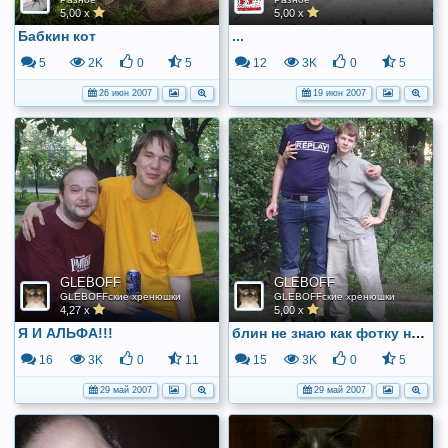
5,00 x
5,00 x
Бабкин кот
...
5
2K
0
5
12
3K
0
5
26 июн 2007
19 июн 2007
GLEBOFF
GLEBOFF
GLEBOFFские хренюшки
GLEBOFFские хренюшки
4,27 x
5,00 x
Я И АЛЬФА!!!
блин не знаю как фотку назвать!
16
3K
0
11
15
3K
0
5
29 май 2007
29 май 2007