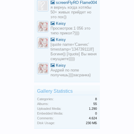
screenFlyRO Flame004
я вернуь когда хотябы
50+ живых прийдет но
это пох))
Keisy
Просмотров:1 056 это
типо прикол?))))
Keisy
[quote name='Санчес'
timestamp='1347391118']
Богиня)) [/quote] Вы меня
смущаете)))))
Keisy
Андрей по попе
получишь))))засранка)
Gallery Statistics
Categories:
8
Albums:
55
Uploaded Media:
1.290
Embedded Media:
0
Comments:
4.624
Disk Usage:
230 МБ