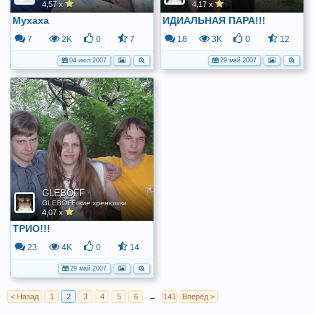
4,57 x
4,17 x
Мухаха
ИДИАЛЬНАЯ ПАРА!!!
7
2K
0
7
18
3K
0
12
04 июл 2007
29 май 2007
GLEBOFF
GLEBOFFские хренюшки
4,07 x
ТРИО!!!
23
4K
0
14
29 май 2007
< Назад
1
2
3
4
5
6
→
141
Вперёд >