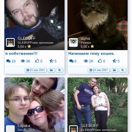
GLEBOFF
alpha
GLEBOFFские хренюшки
Разное
5,00 x
5,00 x
я собственно!!!
Начинаем тему кошек.
18
3K
0
5
6
2K
0
5
23 апр 2007
14 янв 2007
Lopaka
GLEBOFF
Get it...??!
GLEBOFFские хренюшки