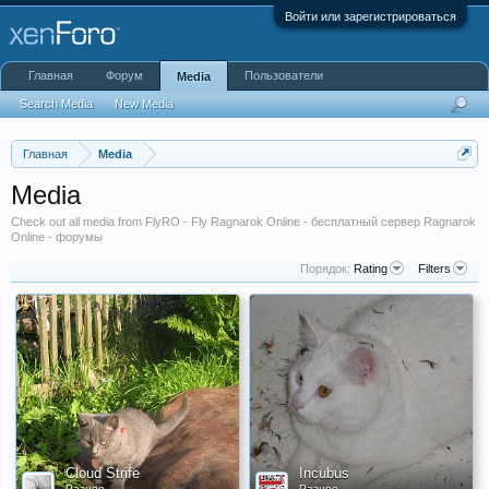
Войти или зарегистрироваться
Главная
Форум
Пользователи
Media
Search Media
New Media
Главная
Media
Media
Check out all media from FlyRO - Fly Ragnarok Online - бесплатный сервер Ragnarok
Online - форумы
Порядок:
Rating
Filters
Cloud Strife
Inсubus
Разное
Разное