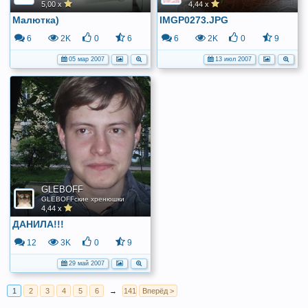
5,00 x
4,44 x
Малютка)
IMGP0273.JPG
6
2K
0
6
6
2K
0
9
05 мар 2007
13 июл 2007
GLEBOFF
GLEBOFFские хренюшки
4,44 x
ДАНИЛА!!!
12
3K
0
9
29 май 2007
1
2
3
4
5
6
→
141
Вперёд >