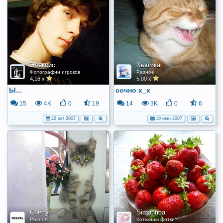
Элексис
Хьюмка
Фотографии игроков
Разное
4,16 x
5,00 x
Ы...
сочно х_х
15
4K
0
19
14
3K
0
6
22 окт 2007
19 июн 2007
Cherry
Simantica
Разное
Котькины фотки^^