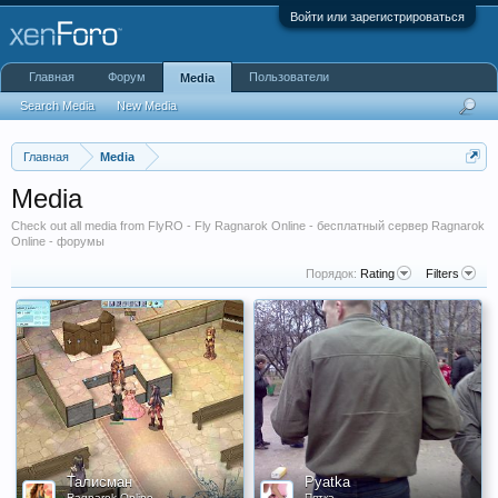
Войти или зарегистрироваться
Главная
Форум
Пользователи
Media
Search Media
New Media
Главная
Media
Media
Check out all media from FlyRO - Fly Ragnarok Online - бесплатный сервер Ragnarok
Online - форумы
Порядок:
Rating
Filters
Талисман
Pyatka
Ragnarok Online
Пятка