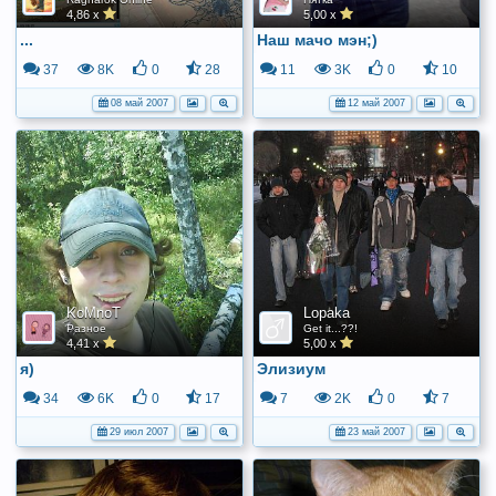
4,86 x
5,00 x
...
Наш мачо мэн;)
37
8K
0
28
11
3K
0
10
08 май 2007
12 май 2007
KoMnoT
Lopaka
Разное
Get it...??!
4,41 x
5,00 x
я)
Элизиум
34
6K
0
17
7
2K
0
7
29 июл 2007
23 май 2007