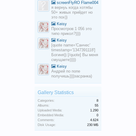
screenFlyRO Flame004
я вернуь когда хотябы
50+ живых прийдет но
это пох))
Keisy
Просмотров:1 056 это
типо прикол?))))
Keisy
[quote name='Санчес'
timestamp='1347391118']
Богиня)) [/quote] Вы меня
смущаете)))))
Keisy
Андрей по попе
получишь))))засранка)
Gallery Statistics
Categories:
8
Albums:
55
Uploaded Media:
1.290
Embedded Media:
0
Comments:
4.624
Disk Usage:
230 МБ