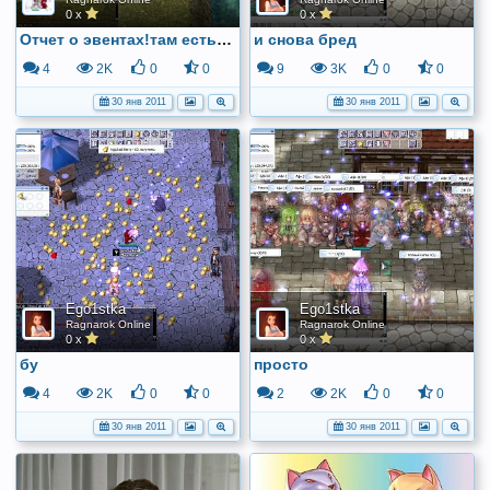
0 x
0 x
Отчет о эвентах!там есть люди!:D
и снова бред
4
2K
0
0
9
3K
0
0
30 янв 2011
30 янв 2011
Ego1stka
Ego1stka
Ragnarok Online
Ragnarok Online
0 x
0 x
бу
просто
4
2K
0
0
2
2K
0
0
30 янв 2011
30 янв 2011