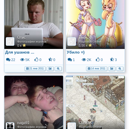
Отис
TwixOo
Фотографии игроков
Ragnarok Online
0 x
5,00 x
Для ушанов ...
Убило =)
22
5K
0
0
1
2K
0
3
21 янв 2011
14 янв 2011
naga91
Con JlK
Фотографии игроков
Ragnarok Online