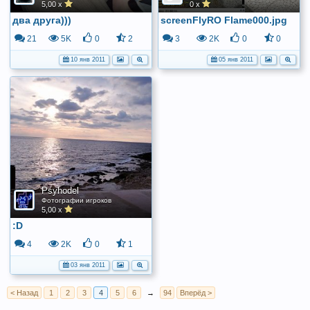
5,00 x
0 x
два друга)))
screenFlyRO Flame000.jpg
21
5K
0
2
3
2K
0
0
10 янв 2011
05 янв 2011
Psyhodel
Фотографии игроков
5,00 x
:D
4
2K
0
1
03 янв 2011
< Назад
1
2
3
4
5
6
→
94
Вперёд >