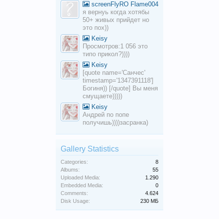
screenFlyRO Flame004
я вернуь когда хотябы
50+ живых прийдет но
это пох))
Keisy
Просмотров:1 056 это
типо прикол?))))
Keisy
[quote name='Санчес'
timestamp='1347391118']
Богиня)) [/quote] Вы меня
смущаете)))))
Keisy
Андрей по попе
получишь))))засранка)
Gallery Statistics
Categories:
8
Albums:
55
Uploaded Media:
1.290
Embedded Media:
0
Comments:
4.624
Disk Usage:
230 МБ