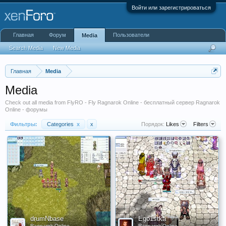
Войти или зарегистрироваться
Главная
Форум
Пользователи
Media
Search Media
New Media
Главная
Media
Media
Check out all media from FlyRO - Fly Ragnarok Online - бесплатный сервер Ragnarok
Online - форумы
Фильтры:
Categories
x
x
Порядок:
Likes
Filters
drumNbase
Ego1stka
Ragnarok Online
Ragnarok Online