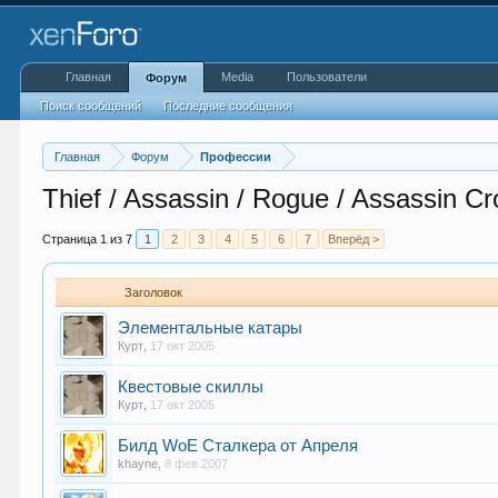
Главная
Media
Пользователи
Форум
Поиск сообщений
Последние сообщения
Главная
Форум
Профессии
Thief / Assassin / Rogue / Assassin Cr
Страница 1 из 7
1
2
3
4
5
6
7
Вперёд >
Заголовок
Элементальные катары
Курт
,
17 окт 2005
Квестовые скиллы
Курт
,
17 окт 2005
Билд WoE Сталкера от Апреля
khayne
,
8 фев 2007