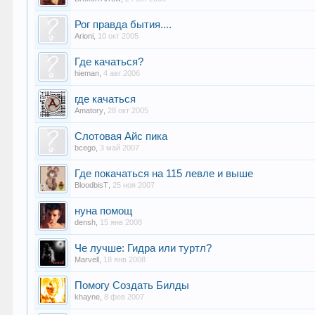
Рог правда бытия....
Arioni
,
10 окт 2005
Где качаться?
hieman
,
4 авг 2006
где качаться
Amatory
,
28 окт 2005
Слотовая Айс пика
bcego
,
3 май 2007
Где покачаться на 115 левле и выше
BloodbisT
,
25 ноя 2007
нуна помощ
densh
,
15 янв 2008
Че лучше: Гидра или туртл?
Marvell
,
18 янв 2008
Помогу Создать Билды
khayne
,
8 фев 2007