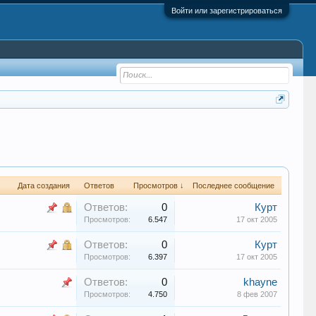
Войти или зарегистрироваться
Дата создания
Ответов
Просмотров ↓
Последнее сообщение
Ответов:
0
Курт
Просмотров:
6.547
17 окт 2005
Ответов:
0
Курт
Просмотров:
6.397
17 окт 2005
Ответов:
0
khayne
Просмотров:
4.750
8 фев 2007