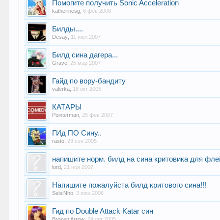
Помогите получить Sonic Acceleration
katherinesg
,
6 фев 2008
Билды....
Desay
,
11 июл 2007
Билд сина дагера...
Grave
,
25 мар 2007
Гайд по вору-бандиту
valerka
,
18 окт 2005
КАТАРЫ
Pointerman
,
25 фев 2007
ГИд ПО Сину..
rasto
,
29 сен 2005
напишите норм. билд на сина критовика для фл
lord
,
21 ноя 2007
Напишите пожалуйста билд критового сина!!!
SelsiNho
,
3 июн 2006
Гид по Double Attack Katar син
Broken Arrow
,
24 окт 2005