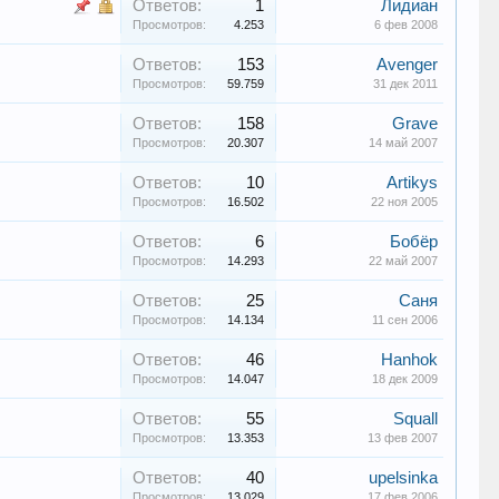
Ответов:
1
Лидиан
Просмотров:
4.253
6 фев 2008
Ответов:
153
Avenger
Просмотров:
59.759
31 дек 2011
Ответов:
158
Grave
Просмотров:
20.307
14 май 2007
Ответов:
10
Artikys
Просмотров:
16.502
22 ноя 2005
Ответов:
6
Бобёр
Просмотров:
14.293
22 май 2007
Ответов:
25
Саня
Просмотров:
14.134
11 сен 2006
Ответов:
46
Hanhok
Просмотров:
14.047
18 дек 2009
Ответов:
55
Squall
Просмотров:
13.353
13 фев 2007
Ответов:
40
upelsinka
Просмотров:
13.029
17 фев 2006