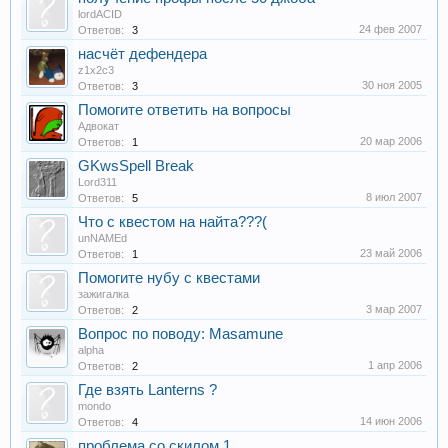
lordACID
24 фев 2007
Ответов:
3
насчёт дефендера
z1x2c3
30 ноя 2005
Ответов:
3
Помогите ответить на вопросы
Адвокат
20 мар 2006
Ответов:
1
GKwsSpell Break
Lord311
8 июл 2007
Ответов:
5
Что с квестом на найта???(
unNAMEd
23 май 2006
Ответов:
1
Помогите нубу с квестами
зажигалка
3 мар 2007
Ответов:
2
Вопрос по поводу: Masamune
alpha
1 апр 2006
Ответов:
2
Где взять Lanterns ?
mondo
14 июн 2006
Ответов:
4
проблема со скилом 1