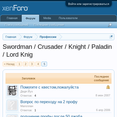
Войти или зарегистрироваться
Главная
Media
Пользователи
Форум
Поиск сообщений
Последние сообщения
Главная
Форум
Профессии
Swordman / Crusader / Knight / Paladin
/ Lord Knig
< Назад
1
2
3
4
5
Последнее
Заголовок
сообщение
Помогите с квестом,пожалуйста
Дядя Йух
8 июн 2007
Ответов:
4
Вопрос по переходу на 2 профу
Магеллан
6 апр 2006
Ответов:
1
получение профы после 50 джоба