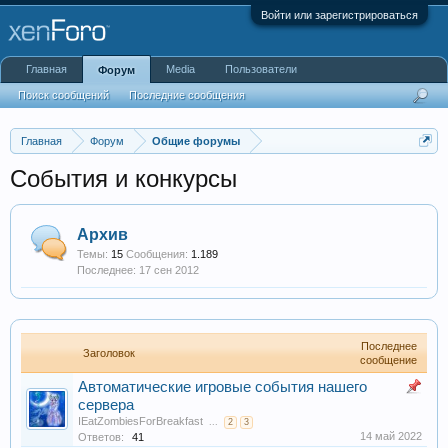
Войти или зарегистрироваться
Главная
Media
Пользователи
Форум
Поиск сообщений
Последние сообщения
Главная
Форум
Общие форумы
События и конкурсы
Архив
Темы:
15
Сообщения:
1.189
17 сен 2012
Последнее
Заголовок
сообщение
Автоматические игровые события нашего
сервера
IEatZombiesForBreakfast
...
2
3
14 май 2022
Ответов:
41