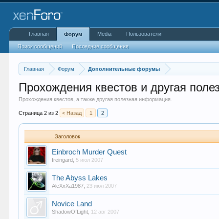
Главная
Media
Пользователи
Форум
Поиск сообщений
Последние сообщения
Главная
Форум
Дополнительные форумы
Прохождения квестов и другая пол
Прохождения квестов, а также другая полезная информация.
Страница 2 из 2
< Назад
1
2
Заголовок
Einbroch Murder Quest
freingard
,
5 июл 2007
The Abyss Lakes
AleXxXa1987
,
23 июл 2007
Novice Land
ShadowOfLight
,
12 авг 2007