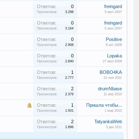
Ответов:
0
freingard
Просмотров:
3.298
5 июл 2007
Ответов:
0
freingard
Просмотров:
3.164
5 июл 2007
Ответов:
0
Positive
Просмотров:
2.908
8 окт 2008
Ответов:
0
Lopaka
Просмотров:
2.840
27 июл 2008
Ответов:
1
BOBO4KA
Просмотров:
2.777
21 ноя 2011
Ответов:
2
drumNbase
Просмотров:
2.379
11 апр 2010
Ответов:
1
Пришла чтобы...
Просмотров:
1.931
1 мар 2010
Ответов:
2
TatyankaWeb
Просмотров:
1.896
3 дек 2011