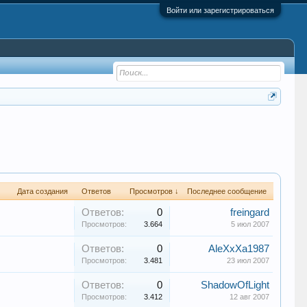
Войти или зарегистрироваться
Дата создания
Ответов
Просмотров ↓
Последнее сообщение
Ответов:
0
freingard
Просмотров:
3.664
5 июл 2007
Ответов:
0
AleXxXa1987
Просмотров:
3.481
23 июл 2007
Ответов:
0
ShadowOfLight
Просмотров:
3.412
12 авг 2007