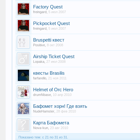
Factory Quest
freingard
,
5 июл 2007
Pickpocket Quest
freingard
,
5 июл 2007
Bruspetti квест
Positive
,
8 окт 2008
Airship Ticket Quest
Lopaka
,
27 июл 2008
квесты Brasilis
farfarello
,
21 ноя 2011
Helmet of Orc Hero
drumNbase
,
10 апр 2010
Бафомет хорн! Где взять
NudeHamster
,
28 фев 2010
Карта Бафомета
Nova-kun
,
23 авг 2010
Показано тем: с 21 по 31 из 31.