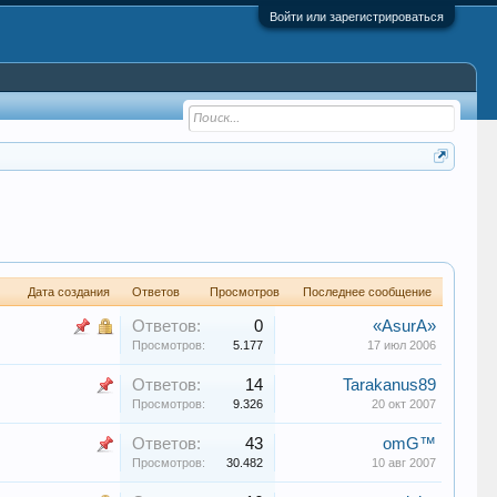
Войти или зарегистрироваться
Дата создания
Ответов
Просмотров
Последнее сообщение
Ответов:
0
«AsurA»
Просмотров:
5.177
17 июл 2006
Ответов:
14
Tarakanus89
Просмотров:
9.326
20 окт 2007
Ответов:
43
omG™
Просмотров:
30.482
10 авг 2007