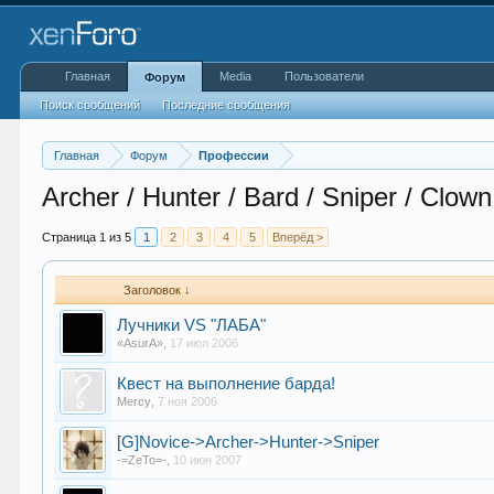
Главная
Media
Пользователи
Форум
Поиск сообщений
Последние сообщения
Главная
Форум
Профессии
Archer / Hunter / Bard / Sniper / Clown
Страница 1 из 5
1
2
3
4
5
Вперёд >
Заголовок ↓
Лучники VS "ЛАБА"
«AsurA»
,
17 июл 2006
Квест на выполнение барда!
Mercy
,
7 ноя 2006
[G]Novice->Archer->Hunter->Sniper
-=ZeTo=-
,
10 июн 2007