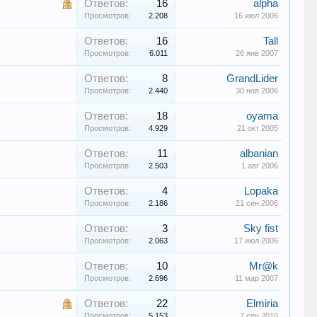
Ответов:
16
alpha
Просмотров:
2.208
16 июл 2006
Ответов:
16
Tall
Просмотров:
6.011
26 янв 2007
Ответов:
8
GrandLider
Просмотров:
2.440
30 ноя 2006
Ответов:
18
oyama
Просмотров:
4.929
21 окт 2005
Ответов:
11
albanian
Просмотров:
2.503
1 авг 2006
Ответов:
4
Lopaka
Просмотров:
2.186
21 сен 2006
Ответов:
3
Sky fist
Просмотров:
2.063
17 июл 2006
Ответов:
10
Mr@k
Просмотров:
2.696
11 мар 2007
Ответов:
22
Elmiria
Просмотров:
5.153
7 сен 2010