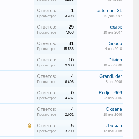
Ответов:
1
rastoman_31
Просмотров:
3.308
19 дек 2007
Ответов:
29
фырк
Просмотров:
7.053
10 янв 2007
Ответов:
31
Snoop
Просмотров:
15.536
4 янв 2010
Ответов:
10
Diisign
Просмотров:
3.338
18 янв 2006
Ответов:
4
GrandLider
Просмотров:
6.606
8 авг 2006
Ответов:
0
Rodjer_666
Просмотров:
4.487
22 апр 2006
Ответов:
4
Oksana
Просмотров:
2.052
10 янв 2006
Ответов:
5
Лидиан
Просмотров:
3.299
12 ноя 2008