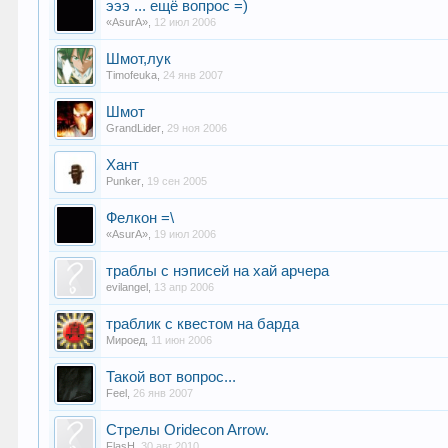
эээ ... ещё вопрос =)
«AsurA»
,
12 июл 2006
Шмот,лук
Timofeuka
,
24 янв 2007
Шмот
GrandLider
,
29 ноя 2006
Хант
Punker
,
19 сен 2005
Фелкон =\
«AsurA»
,
19 июл 2006
траблы с нэписей на хай арчера
evilangel
,
13 апр 2006
траблик с квестом на барда
Мироед
,
11 июн 2006
Такой вот вопрос...
Feel
,
26 янв 2007
Стрелы Oridecon Arrow.
FlasH
,
30 авг 2010