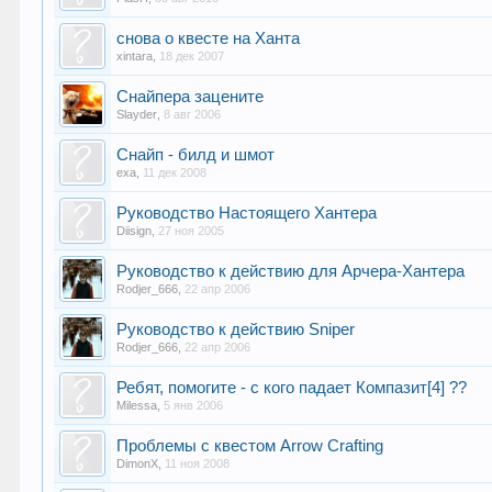
снова о квесте на Ханта
xintara
,
18 дек 2007
Снайпера зацените
Slayder
,
8 авг 2006
Снайп - билд и шмот
exa
,
11 дек 2008
Руководство Настоящего Хантера
Diisign
,
27 ноя 2005
Руководство к действию для Арчера-Хантера
Rodjer_666
,
22 апр 2006
Руководство к действию Sniper
Rodjer_666
,
22 апр 2006
Ребят, помогите - с кого падает Компазит[4] ??
Milessa
,
5 янв 2006
Проблемы с квестом Arrow Crafting
DimonX
,
11 ноя 2008